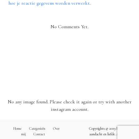
hoe je reactie gegevens worden verwerkt
.
No Comments Yet.
Instagram
Volg mij op Instagram!
No any image found. Please check it again or try with another
instagram account.
Home
Categorieën
Over
Copyrights © 2019 Een snufje
mij
Contact
aandacht en liefde. All Rights