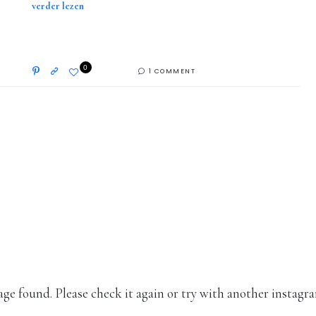
verder lezen
0
1 COMMENT
Instagram
Volg mij op Instagram!
ge found. Please check it again or try with another instagr