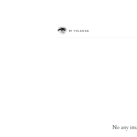
BY
YOLANDA
No any ima